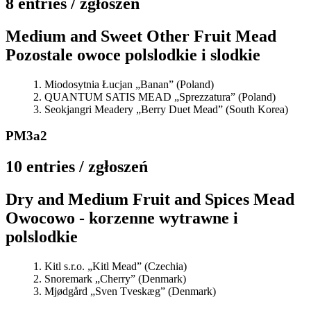
8 entries / zgłoszeń
Medium and Sweet Other Fruit Mead
Pozostale owoce polslodkie i slodkie
Miodosytnia Łucjan „Banan” (Poland)
QUANTUM SATIS MEAD „Sprezzatura” (Poland)
Seokjangri Meadery „Berry Duet Mead” (South Korea)
PM3a2
10 entries / zgłoszeń
Dry and Medium Fruit and Spices Mead
Owocowo - korzenne wytrawne i
polslodkie
Kitl s.r.o. „Kitl Mead” (Czechia)
Snoremark „Cherry” (Denmark)
Mjødgård „Sven Tveskæg” (Denmark)