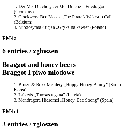
Der Met Drache „Der Met Drache – Firedragon”
(Germany)
Clockwork Bee Meads „The Pirate’s Wake-up Call”
(Belgium)
Miodosytnia Łucjan „Gryka na kawie” (Poland)
PM4a
6 entries / zgłoszeń
Braggot and honey beers
Braggot I piwo miodowe
Booze & Buzz Meadery „Hoppy Honey Bunny” (South
Korea)
Labietis „Tumsas ragana” (Latvia)
Mandragora Hidromel „Honey, Bee Strong” (Spain)
PM4c1
3 entries / zgłoszeń