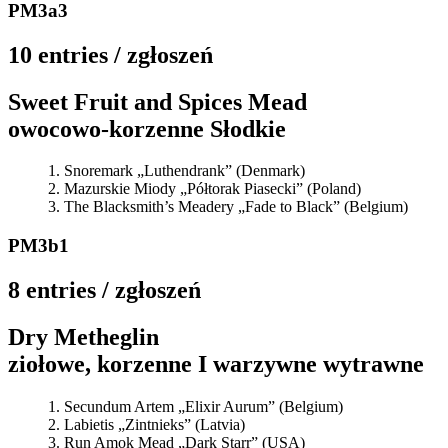
PM3a3
10 entries / zgłoszeń
Sweet Fruit and Spices Mead
owocowo-korzenne Słodkie
Snoremark „Luthendrank” (Denmark)
Mazurskie Miody „Półtorak Piasecki” (Poland)
The Blacksmith’s Meadery „Fade to Black” (Belgium)
PM3b1
8 entries / zgłoszeń
Dry Metheglin
ziołowe, korzenne I warzywne wytrawne
Secundum Artem „Elixir Aurum” (Belgium)
Labietis „Zintnieks” (Latvia)
Run Amok Mead „Dark Starr” (USA)