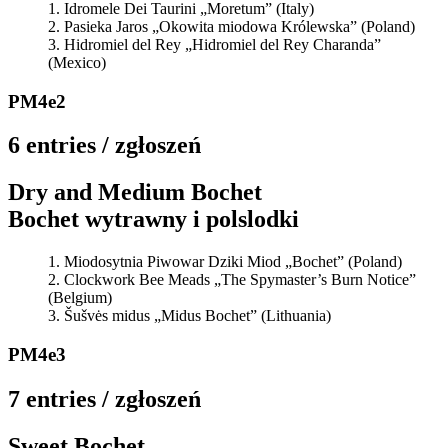
Idromele Dei Taurini „Moretum” (Italy)
Pasieka Jaros „Okowita miodowa Królewska” (Poland)
Hidromiel del Rey „Hidromiel del Rey Charanda”
(Mexico)
PM4e2
6 entries / zgłoszeń
Dry and Medium Bochet
Bochet wytrawny i polslodki
Miodosytnia Piwowar Dziki Miod „Bochet” (Poland)
Clockwork Bee Meads „The Spymaster’s Burn Notice”
(Belgium)
Šušvės midus „Midus Bochet” (Lithuania)
PM4e3
7 entries / zgłoszeń
Sweet Bochet