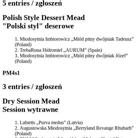
5 entries / zgłoszeń
Polish Style Dessert Mead
"Polski styl" deserowe
Miodosytnia Imbiorowicz „Miód pitny dwójniak Tadeusz”
(Poland)
TrebaRuna Hidromiel „AURUM” (Spain)
Miodosytnia Imbiorowicz „Miód pitny dwójniak Józef”
(Poland)
PM4s1
3 entries / zgłoszeń
Dry Session Mead
Session wytrawne
Labietis „Purva medus” (Latvia)
Augustowska Miodosytnia „Berryland Revange Rhubarb”
(Poland)