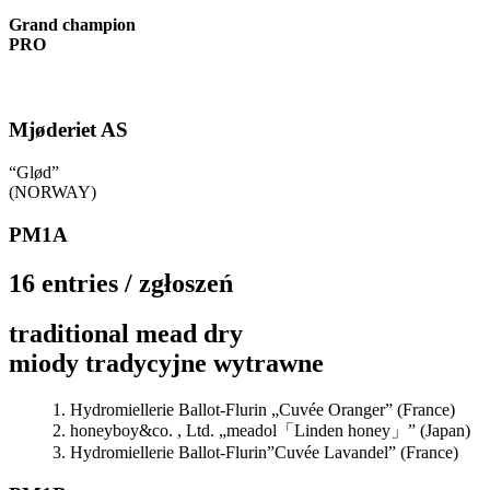
Grand champion
PRO
Mjøderiet AS
“Glød”
(NORWAY)
PM1A
16 entries / zgłoszeń
traditional mead dry
miody tradycyjne wytrawne
Hydromiellerie Ballot-Flurin „Cuvée Oranger” (France)
honeyboy&co. , Ltd. „meadol「Linden honey」” (Japan)
Hydromiellerie Ballot-Flurin”Cuvée Lavandel” (France)