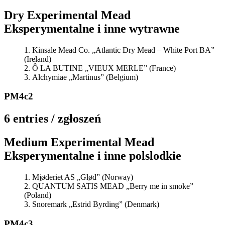
Dry Experimental Mead
Eksperymentalne i inne wytrawne
Kinsale Mead Co. „Atlantic Dry Mead – White Port BA”
(Ireland)
Ô LA BUTINE „VIEUX MERLE” (France)
Alchymiae „Martinus” (Belgium)
PM4c2
6 entries / zgłoszeń
Medium Experimental Mead
Eksperymentalne i inne polslodkie
Mjøderiet AS „Glød” (Norway)
QUANTUM SATIS MEAD „Berry me in smoke”
(Poland)
Snoremark „Estrid Byrding” (Denmark)
PM4c3