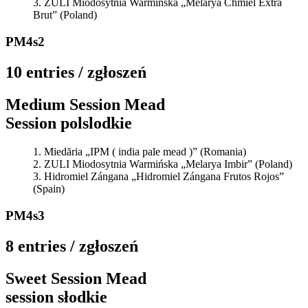
ZULI Miodosytnia Warmińska „Melarya Chmiel Extra
Brut” (Poland)
PM4s2
10 entries / zgłoszeń
Medium Session Mead
Session polslodkie
Miedăria „IPM ( india pale mead )” (Romania)
ZULI Miodosytnia Warmińska „Melarya Imbir” (Poland)
Hidromiel Zángana „Hidromiel Zángana Frutos Rojos”
(Spain)
PM4s3
8 entries / zgłoszeń
Sweet Session Mead
session słodkie