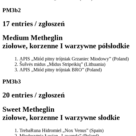
PM3b2
17 entries / zgłoszeń
Medium Metheglin
ziołowe, korzenne I warzywne półsłodkie
APIS „Miód pitny trójniak Grzaniec Miodowy” (Poland)
Šušvės midus „Midus Stripeikių” (Lithuania)
APIS „Miód pitny trójniak BRO” (Poland)
PM3b3
20 entries / zgłoszeń
Sweet Metheglin
ziołowe, korzenne I warzywne słodkie
TrebaRuna Hidromiel „Nox Venus” (Spain)
Miodosytnia Łucjan „Lawenda” (Poland)