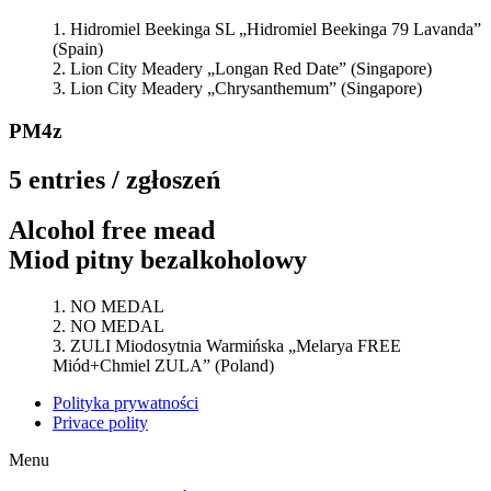
Hidromiel Beekinga SL „Hidromiel Beekinga 79 Lavanda”
(Spain)
Lion City Meadery „Longan Red Date” (Singapore)
Lion City Meadery „Chrysanthemum” (Singapore)
PM4z
5 entries / zgłoszeń
Alcohol free mead
Miod pitny bezalkoholowy
NO MEDAL
NO MEDAL
ZULI Miodosytnia Warmińska „Melarya FREE
Miód+Chmiel ZULA” (Poland)
Polityka prywatności
Privace polity
Menu