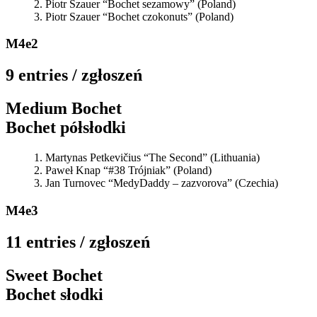
Piotr Szauer “Bochet sezamowy” (Poland)
Piotr Szauer “Bochet czokonuts” (Poland)
M4e2
9 entries / zgłoszeń
Medium Bochet
Bochet półsłodki
Martynas Petkevičius “The Second” (Lithuania)
Paweł Knap “#38 Trójniak” (Poland)
Jan Turnovec “MedyDaddy – zazvorova” (Czechia)
M4e3
11 entries / zgłoszeń
Sweet Bochet
Bochet słodki