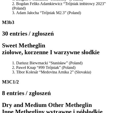
Bogdan Feliks Adamkiewicz “Trójniak imbirowy 2023”
(Poland)
Adam Jałocha “Trójniak M2.3” (Poland)
M3b3
30 entries / zgłoszeń
Sweet Metheglin
ziołowe, korzenne I warzywne słodkie
Dariusz Biewrnacki “Stanisław” (Poland)
Paweł Knap “#99 Trójniak” (Poland)
Tibor Kolesár “Medovina Arnika 2” (Slovakia)
M3C1/2
8 entries / zgłoszeń
Dry and Medium Other Metheglin
Inne Methegliny wytrawne i półsłodkie