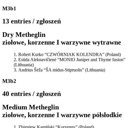
M3b1
13 entries / zgłoszeń
Dry Metheglin
ziołowe, korzenne I warzywne wytrawne
Robert Kurko “CZWÓRNIAK KOLENDRA” (Poland)
Estida Aleknavičienė “MONIO Juniper and Thyme fusion”
(Lithuania)
Andrius Šėža “ŠA midus-Stipruolis” (Lithuania)
M3b2
40 entries / zgłoszeń
Medium Metheglin
ziołowe, korzenne I warzywne półsłodkie
Zbigniew Kamiński “Korzenny” (Poland)