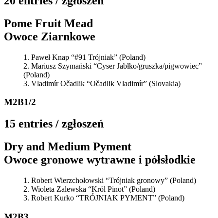
20 entries / zgłoszeń
Pome Fruit Mead
Owoce Ziarnkowe
Paweł Knap “#91 Trójniak” (Poland)
Mariusz Szymański “Cyser Jabłko/gruszka/pigwowiec”
(Poland)
Vladimír Očadlik “Očadlik Vladimír” (Slovakia)
M2B1/2
15 entries / zgłoszeń
Dry and Medium Pyment
Owoce gronowe wytrawne i półsłodkie
Robert Wierzchołowski “Trójniak gronowy” (Poland)
Wioleta Zalewska “Król Pinot” (Poland)
Robert Kurko “TRÓJNIAK PYMENT” (Poland)
M2B3